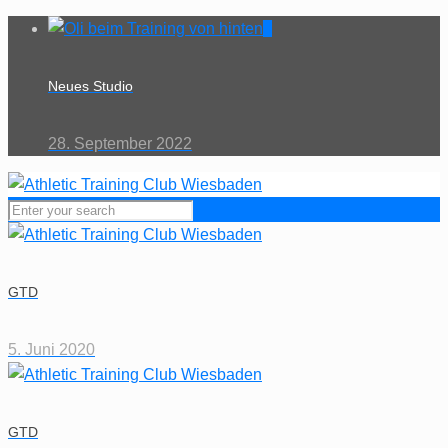
0
Neues Studio
28. September 2022
GTD
5. Juni 2020
GTD